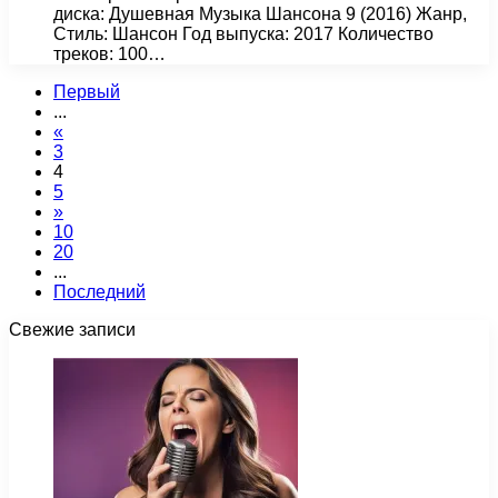
диска: Душевная Музыка Шансона 9 (2016) Жанр,
Стиль: Шансон Год выпуска: 2017 Количество
треков: 100…
Первый
...
«
3
4
5
»
10
20
...
Последний
Свежие записи