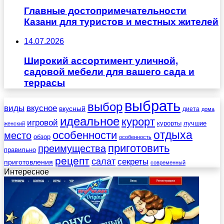
Главные достопримечательности
Казани для туристов и местных жителей
14.07.2026
Широкий ассортимент уличной,
садовой мебели для вашего сада и
террасы
выбрать
выбор
виды
вкусное
вкусный
диета
дома
идеальное
курорт
игровой
курорты
лучшие
женский
отдыха
особенности
место
обзор
особенность
приготовить
преимущества
правильно
рецепт
салат
секреты
приготовления
современный
Интересное