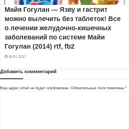
Майя Гогулан — Язву и гастрит
можно вылечить без таблеток! Все
о лечении желудочно-кишечных
заболеваний по системе Майи
Гогулан (2014) rtf, fb2
30.01.2017
Добавить комментарий
Ваш адрес email не будет опубликован.
Обязательные поля помечены
*
К
о
м
м
е
н