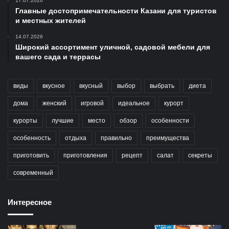
17.07.2026
Главные достопримечательности Казани для туристов
и местных жителей
14.07.2026
Широкий ассортимент уличной, садовой мебели для
вашего сада и террасы
виды
вкусное
вкусный
выбор
выбрать
диета
дома
женский
игровой
идеальное
курорт
курорты
лучшие
место
обзор
особенности
особенность
отдыха
правильно
преимущества
приготовить
приготовления
рецепт
салат
секреты
современный
Интересное