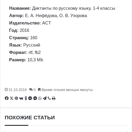
Название:
Диктанты по русскому языку. 1-4 классы
Автор:
Е. А. Нефёдова, О. В. Узорова
Издательство:
АСТ
Год:
2016
Страниц:
160
Язык:
Русский
Формат:
rtf, fb2
Размер:
10,3 Mb
31.10.2016
0
Время чтения меньше минуты
Facebook
X
Pinterest
Вконтакте
Одноклассники
Messenger
Messenger
WhatsApp
Telegram
Viber
Печатать
ПОХОЖИЕ СТАТЬИ