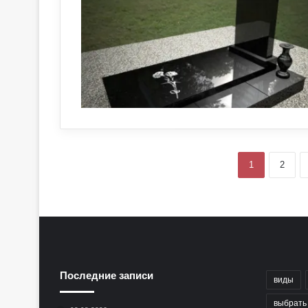
1
2
Последние записи
виды
выбрать