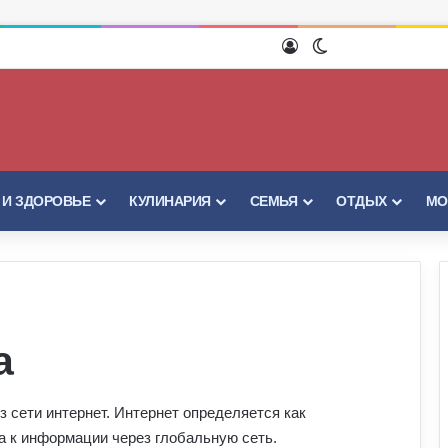
Войти
Switch skin
 И ЗДОРОВЬЕ
КУЛИНАРИЯ
СЕМЬЯ
ОТДЫХ
МО
а
 сети интернет. Интернет определяется как
а к информации через глобальную сеть.