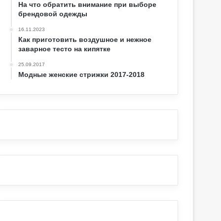
На что обратить внимание при выборе
брендовой одежды
16.11.2023
Как приготовить воздушное и нежное
заварное тесто на кипятке
25.09.2017
Модные женские стрижки 2017-2018