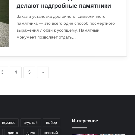
делают надгробные памятники
Заказ и установка достойного, символичного
памятника — это всего один способ посмертного
выражения любви к усопшему. Памятный
монумент позволяет отдать…
3
4
5
»
Интересное
вкусное
вкусный
выбор
диета
дома
женский