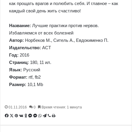
как прощать врагов и полюбить себя. И главное – как
каждый свой день жить счастливо!
Название:
Лучшие практики против нервов.
Избавляемся от всех болезней
Автор:
Норбеков М., Ситель А., Евдокименко П.
Издательство:
АСТ
Год:
2016
Страниц:
180, 11 ил.
Язык:
Русский
Формат:
rtf, fb2
Размер:
10,1 Mb
01.11.2016
0
Время чтения: 1 минута
Facebook
X
Pinterest
Вконтакте
Одноклассники
Messenger
Messenger
WhatsApp
Telegram
Viber
Печатать