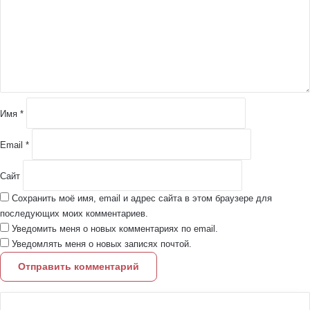
м
е
н
т
а
р
и
й
Имя
*
*
Email
*
Сайт
Сохранить моё имя, email и адрес сайта в этом браузере для
последующих моих комментариев.
Уведомить меня о новых комментариях по email.
Уведомлять меня о новых записях почтой.