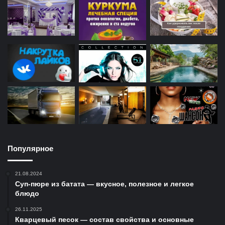
Популярное
21.08.2024
Суп-пюре из батата — вкусное, полезное и легкое
блюдо
26.11.2025
Кварцевый песок — состав свойства и основные