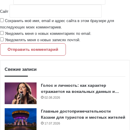
Сайт
Сохранить моё имя, email и адрес сайта в этом браузере для
последующих моих комментариев.
Уведомить меня о новых комментариях по email.
Уведомлять меня о новых записях почтой.
Свежие записи
Голос и личность: как характер
отражается на вокальных данных и…
02.08.2026
Главные достопримечательности
Казани для туристов и местных жителей
17.07.2026