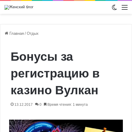
Switch
М
Главная
/
Отдых
Бонусы за
регистрацию в
казино Вулкан
13.12.2017
0
Время чтения: 1 минута