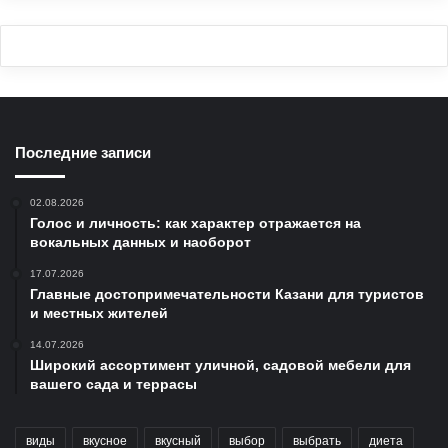
Последние записи
02.08.2026
Голос и личность: как характер отражается на
вокальных данных и наоборот
17.07.2026
Главные достопримечательности Казани для туристов
и местных жителей
14.07.2026
Широкий ассортимент уличной, садовой мебели для
вашего сада и террасы
виды
вкусное
вкусный
выбор
выбрать
диета