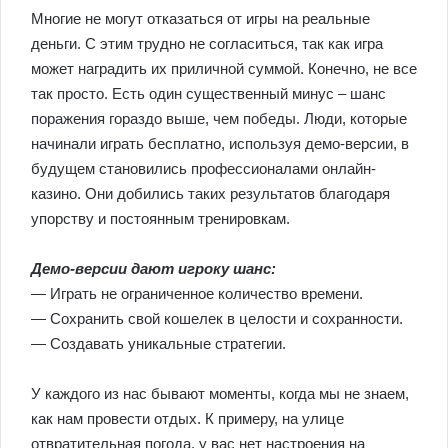
Многие не могут отказаться от игры на реальные
деньги. С этим трудно не согласиться, так как игра
может наградить их приличной суммой. Конечно, не все
так просто. Есть один существенный минус – шанс
поражения гораздо выше, чем победы. Люди, которые
начинали играть бесплатно, используя демо-версии, в
будущем становились профессионалами онлайн-
казино. Они добились таких результатов благодаря
упорству и постоянным тренировкам.
Демо-версии дают игроку шанс:
— Играть не ограниченное количество времени.
— Сохранить свой кошелек в целости и сохранности.
— Создавать уникальные стратегии.
У каждого из нас бывают моменты, когда мы не знаем,
как нам провести отдых. К примеру, на улице
отвратительная погода, у вас нет настроения на