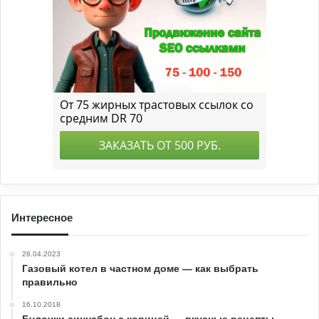
Интересное
26.04.2023
Газовый котел в частном доме — как выбрать
правильно
16.10.2018