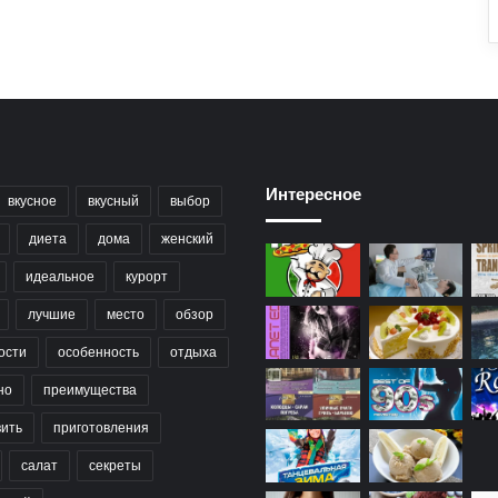
Интересное
вкусное
вкусный
выбор
диета
дома
женский
идеальное
курорт
лучшие
место
обзор
ости
особенность
отдыха
но
преимущества
вить
приготовления
салат
секреты