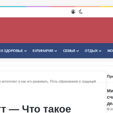
Войти
Switch skin
 И ЗДОРОВЬЕ
КУЛИНАРИЯ
СЕМЬЯ
ОТДЫХ
МО
Пр
 интеллект и как его развивать. Роль образования и традиций
Ми
сч
де
т — Что такое
30