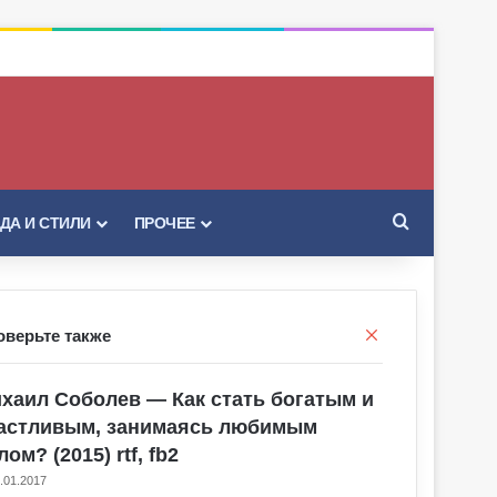
Искать
ДА И СТИЛИ
ПРОЧЕЕ
Закрыть
оверьте также
хаил Соболев — Как стать богатым и
астливым, занимаясь любимым
лом? (2015) rtf, fb2
.01.2017