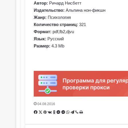
Автор:
Ричард Нисбетт
Издательство:
Альпина нон-фикшн
Жанр:
Психология
Количество страниц:
321
Формат:
pdf,fb2,djvu
Язык:
Русский
Размер:
4.3 Mb
04.08.2016
Facebook
X
Pinterest
Вконтакте
Одноклассники
Messenger
Messenger
WhatsApp
Telegram
Viber
Печатать