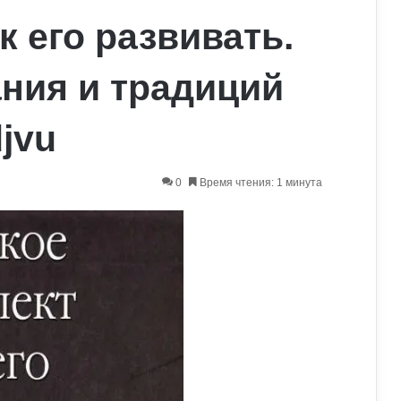
к его развивать.
ния и традиций
djvu
0
Время чтения: 1 минута