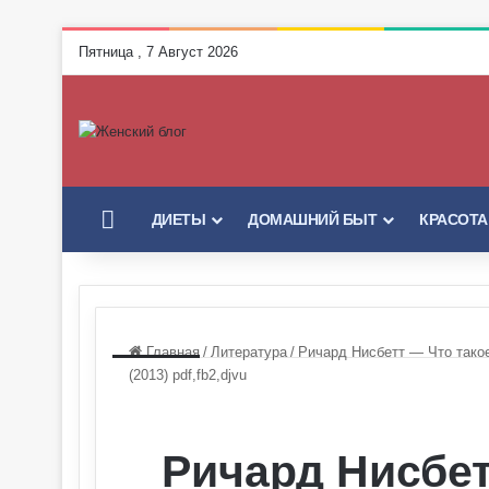
Пятница , 7 Август 2026
ГЛАВНАЯ
ДИЕТЫ
ДОМАШНИЙ БЫТ
КРАСОТА
Главная
/
Литература
/
Ричард Нисбетт — Что такое
(2013) pdf,fb2,djvu
Ричард Нисбет