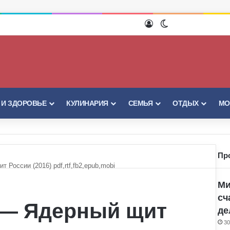
Войти
Switch skin
 И ЗДОРОВЬЕ
КУЛИНАРИЯ
СЕМЬЯ
ОТДЫХ
МО
Пр
России (2016) pdf,rtf,fb2,epub,mobi
Ми
сч
 — Ядерный щит
де
30