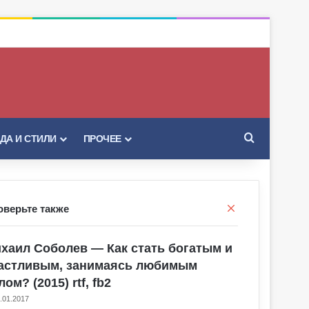
Искать
ДА И СТИЛИ
ПРОЧЕЕ
Закрыть
оверьте также
хаил Соболев — Как стать богатым и
астливым, занимаясь любимым
лом? (2015) rtf, fb2
.01.2017