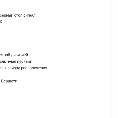
зерный стоп сигнал
К
етной дивизией
равления пусками
в к району расположения
в Бершети