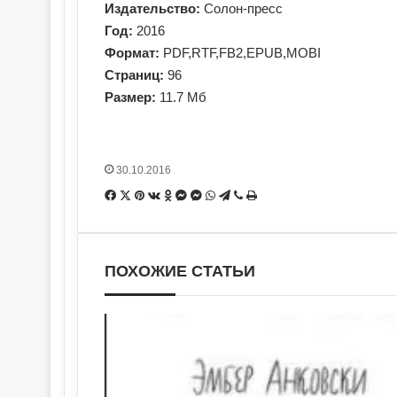
Издательство:
Солон-пресс
Год:
2016
Формат:
PDF,RTF,FB2,EPUB,MOBI
Страниц:
96
Размер:
11.7 Мб
30.10.2016
Facebook
X
Pinterest
Вконтакте
Одноклассники
Messenger
Messenger
WhatsApp
Telegram
Viber
Печатать
ПОХОЖИЕ СТАТЬИ