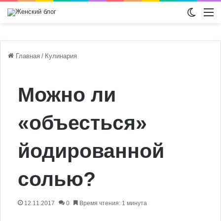
Switch
М
Главная
/
Кулинария
Можно ли
«объесться»
йодированной
солью?
12.11.2017
0
Время чтения: 1 минута