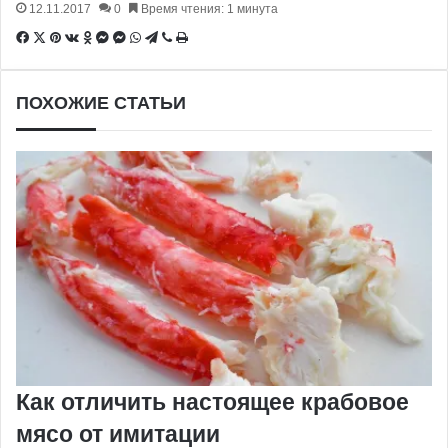
12.11.2017
0
Время чтения: 1 минута
Facebook
X
Pinterest
Вконтакте
Одноклассники
Messenger
Messenger
WhatsApp
Telegram
Viber
Печатать
ПОХОЖИЕ СТАТЬИ
Как отличить настоящее крабовое
мясо от имитации