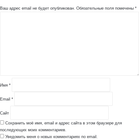
Ваш адрес email не будет опубликован.
Обязательные поля помечены
*
К
о
м
м
е
н
т
а
р
и
й
Имя
*
*
Email
*
Сайт
Сохранить моё имя, email и адрес сайта в этом браузере для
последующих моих комментариев.
Уведомить меня о новых комментариях по email.