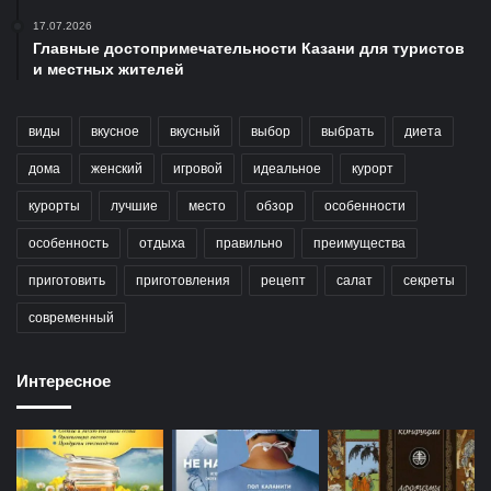
17.07.2026
Главные достопримечательности Казани для туристов
и местных жителей
виды
вкусное
вкусный
выбор
выбрать
диета
дома
женский
игровой
идеальное
курорт
курорты
лучшие
место
обзор
особенности
особенность
отдыха
правильно
преимущества
приготовить
приготовления
рецепт
салат
секреты
современный
Интересное