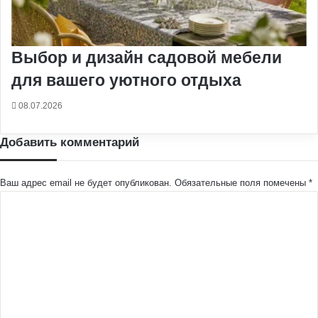
Выбор и дизайн садовой мебели
для вашего уютного отдыха
08.07.2026
Добавить комментарий
Ваш адрес email не будет опубликован.
Обязательные поля помечены
*
К
о
м
м
е
н
т
а