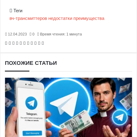
Теги
вч-трансмиттеров
недостатки
преимущества
12.04.2023
0
Время чтения: 1 минута
Facebook
X
Pinterest
Вконтакте
Одноклассники
Messenger
Messenger
WhatsApp
Telegram
Viber
Печатать
ПОХОЖИЕ СТАТЬИ