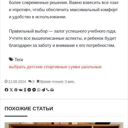
более современные решения. Важно взвесить все «за»
и «против», чтобы обеспечить максимальный комфорт
и удобство в использовании.
Правильный выбор — залог успешного учебного года.
Учтите все вышеописанные аспекты, и ребенок будет
благодарен за заботу и внимание к его потребностям.
Теги
выбрать
детские
спортивные
сумки
школьные
12.08.2024
0
Время чтения: 3 мин.
Facebook
X
Pinterest
Вконтакте
Одноклассники
Messenger
Messenger
WhatsApp
Telegram
Viber
Печатать
ПОХОЖИЕ СТАТЬИ