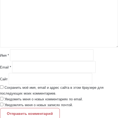
о
м
м
е
н
т
а
р
и
й
Имя
*
*
Email
*
Сайт
Сохранить моё имя, email и адрес сайта в этом браузере для
последующих моих комментариев.
Уведомить меня о новых комментариях по email.
Уведомлять меня о новых записях почтой.