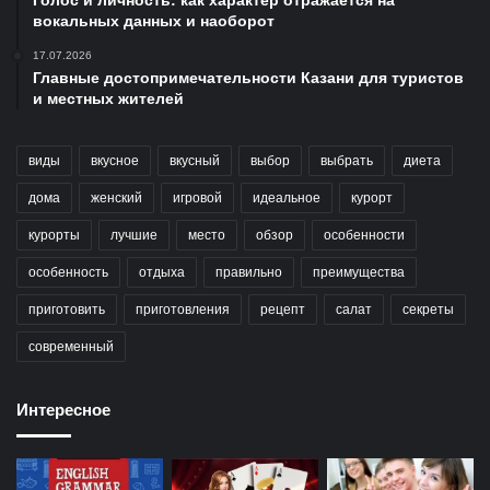
Голос и личность: как характер отражается на
вокальных данных и наоборот
17.07.2026
Главные достопримечательности Казани для туристов
и местных жителей
виды
вкусное
вкусный
выбор
выбрать
диета
дома
женский
игровой
идеальное
курорт
курорты
лучшие
место
обзор
особенности
особенность
отдыха
правильно
преимущества
приготовить
приготовления
рецепт
салат
секреты
современный
Интересное