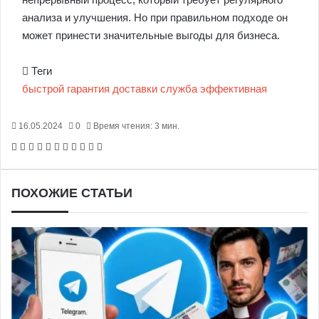
анализа и улучшения. Но при правильном подходе он
может принести значительные выгоды для бизнеса.
Теги
быстрой
гарантия
доставки
служба
эффективная
16.05.2024
0
Время чтения: 3 мин.
Facebook
X
Pinterest
Вконтакте
Одноклассники
Messenger
Messenger
WhatsApp
Telegram
Viber
Печатать
ПОХОЖИЕ СТАТЬИ