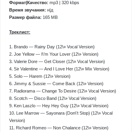
Формат|Качество:
mp3 | 320 kbps
Время звучания:
н|д
Размер файла:
165 MB
Треклист:
1. Brando — Rainy Day (12\» Vocal Version)
2. Joe Yellow — I\’m Your Lover (12\» Version)
3. Valerie Dore — Get Closer (12\» Vocal Version)
4. Sir Valentine — And I Love Her (12\» Mix Version)
5. Solo — Harem (12\» Version)
6. Jimmy & Sussie — Come Back (12\» Version)
7. Radiorama — Change To Desire (12\» Vocal Version)
8. Scotch — Disco Band (12\» Vocal Version)
9. Ken Laszlo — Hey Hey Guy (12\» Vocal Version)
10. Lee Marrow — Sayonara (Don\’t Stop) (12\» Vocal
Version)
11. Richard Romeo — Non Chalance (12\» Version)