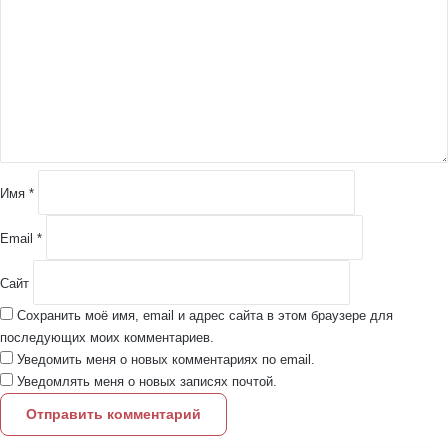
м
м
е
н
т
а
р
и
й
Имя
*
*
Email
*
Сайт
Сохранить моё имя, email и адрес сайта в этом браузере для
последующих моих комментариев.
Уведомить меня о новых комментариях по email.
Уведомлять меня о новых записях почтой.