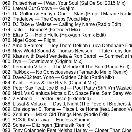
069. Pulsedriver — I Want Your Soul (Sal De Sol 2015 Mix)
070. Lateral Cut Groove — Guajiro
071. DJ Gollum & Empyre One — Stars (Project Marane Radio
072. Tradelove — The Creeps (Vocal Mix)
073. DJ Take & Melisse — Calling My Name (Radio Edit)
074. Taito — Bounce! (Extended Mix)
075. Eliza G — Hello Hello (Hoxygen Remix Edit)
076. Nigel Good — Flight
077. Arnold Palmer — Hey There Delilah (Luca Debonaire Edi
078. New World Sound & Thomas Newson — Flute (Tony Juni
079. Klaas with David Vendetta & Ron Carroll — Summer\’s in
080. Dye — Downlovers (Original Mix)
081. Fernando Vitale — The Melody Of The Sun (Radio Edit)
082. Talkbox — No Consciousness (Fernando Mello Remix)
083. Dave202 feat. Yono — Golden Child (Radio Mix)
084. Kant — Bass & The Beats (Original Mix)
085. Peter Sax Feat. Joe Blind — Pool Party (Sh*t I\’m Wasted
086. Nrd1 Vs Gianluca Motta & Dr. Space Feat. Sam Stray 
087. 2 Fabiola — Doctor Disco (Extended)
088. Lissat & Voltaxx — Day & Night (The Peverell Brothers 
089. Christopher S, Tome — Place Like Home (feat. Jenson 
090. Xenium — Make Old Things New (Radio Edit)
091. AC3 ft. Kyla Fava — Endless Summer
092. Solee — Ditzingen (Einmusik Remix)
093. Tony Colangelo Feat Neisha Harley — Closer Than Clos