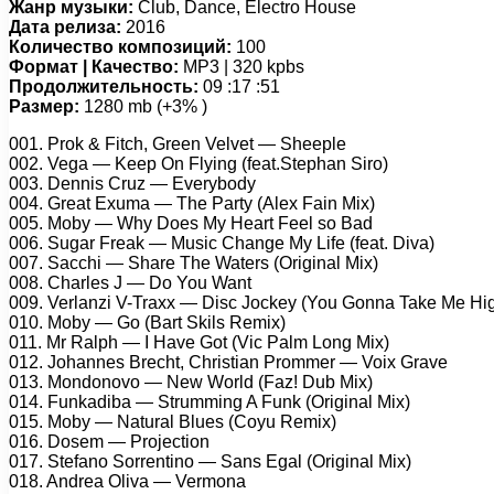
Жанр музыки:
Club, Dance, Electro House
Дата релиза:
2016
Количество композиций:
100
Формат | Качество:
MP3 | 320 kpbs
Продолжительность:
09 :17 :51
Размер:
1280 mb (+3% )
001. Prok & Fitch, Green Velvet — Sheeple
002. Vega — Keep On Flying (feat.Stephan Siro)
003. Dennis Cruz — Everybody
004. Great Exuma — The Party (Alex Fain Mix)
005. Moby — Why Does My Heart Feel so Bad
006. Sugar Freak — Music Change My Life (feat. Diva)
007. Sacchi — Share The Waters (Original Mix)
008. Charles J — Do You Want
009. Verlanzi V-Traxx — Disc Jockey (You Gonna Take Me Hi
010. Moby — Go (Bart Skils Remix)
011. Mr Ralph — I Have Got (Vic Palm Long Mix)
012. Johannes Brecht, Christian Prommer — Voix Grave
013. Mondonovo — New World (Faz! Dub Mix)
014. Funkadiba — Strumming A Funk (Original Mix)
015. Moby — Natural Blues (Coyu Remix)
016. Dosem — Projection
017. Stefano Sorrentino — Sans Egal (Original Mix)
018. Andrea Oliva — Vermona