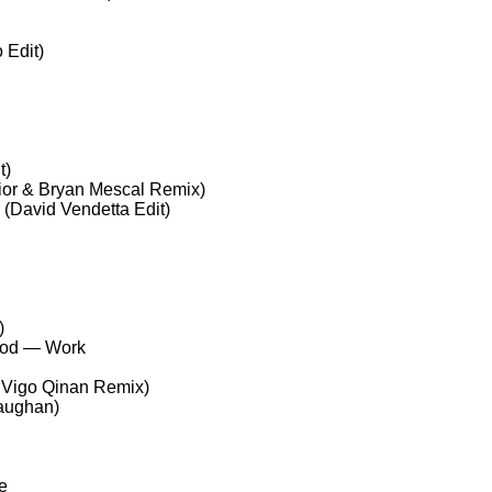
 Edit)
t)
or & Bryan Mescal Remix)
 (David Vendetta Edit)
)
Wood — Work
& Vigo Qinan Remix)
Vaughan)
e