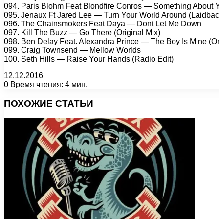
094. Paris Blohm Feat Blondfire Conros — Something About 
095. Jenaux Ft Jared Lee — Turn Your World Around (Laidbac
096. The Chainsmokers Feat Daya — Dont Let Me Down
097. Kill The Buzz — Go There (Original Mix)
098. Ben Delay Feat. Alexandra Prince — The Boy Is Mine (O
099. Craig Townsend — Mellow Worlds
100. Seth Hills — Raise Your Hands (Radio Edit)
12.12.2016
0
Время чтения: 4 мин.
Facebook
X
Pinterest
Вконтакте
Одноклассники
Messenger
Messenger
WhatsApp
Telegram
Viber
Печатать
ПОХОЖИЕ СТАТЬИ