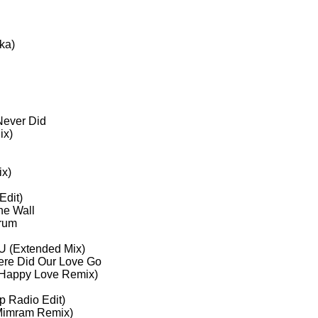
ka)
Never Did
ix)
ix)
Edit)
he Wall
Drum
 (Extended Mix)
here Did Our Love Go
(Happy Love Remix)
 Radio Edit)
 Mimram Remix)