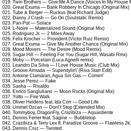
019. Twin Brothers — Give Me A Dance (Voices In My House 
020. Great Exuma — Bank Robbery In Chicago (Original Mix)
021. Tube & Berger — Ruckus (feat Richard Judge)
022. Danny J Crash — Go On (Soulstatic Remix)
023. Pan-Pot — Solace
024. L-Noire — Materialized Sound (Original Mix)
025. Rodriguez Jr. — 2 Miles Away
026. Felix Krocher — Provident (Victor Ruiz Remix)
027. Great Exuma — Give Me Another Chance (Original Mix)
028. Mood Movers — The Desire (Mood Remix)
029. Sugar Hill — Feeling For You (Sugar Hill, Wasabi Rmx)
030. Moby — Porcelain (Luca Agnelli remix)
031. Leandro Da Silva — I Love House Music (Club Mix)
032. Groove Armada — Superstylin\’ (Riva Starr Edit)
033. Antoine Clamaran, Agua Sin Gas — Comin\’
034. Jesse Perez — Fake
035. Sasha — Rivaldo
036. Enrico Sangiuliano — Moon Rocks (Original Mix)
037. Yotto — Fire Walk
038. Oliver Heldens feat. Ida Corr — Good Life
039. Ummet Ozcan — Don\’t Stop (Extended Mix)
040. Tommyboy, DragonFly, Crazibiza — Aquardiente
041. Dennis Ferrer feat. Sagine — Bubbletop
042. Crazibiza & Terry Lex ft. Paradize Groove — Flawless 2k
043. Dennis Cruz — Twisted