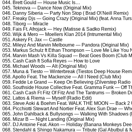
044. Brett Gould — House Music Is…
045. Teknova — Dance Now (Original Mix)
046. Danny Siberia — Party Non Stop ( Brad O\’Neill Remix)
047. Freaky Djs — Going Crazy (Original Mix) (feat. Anna Turs
048. Tiborg — Miracle
049. Fais Ft. Afrojack — Hey (Matisse & Sadko Remix)
050. Wijk & Mero — Moellers Klan 2014 (Intrumental Mix)
051. Askery Ft. Jax — Castle
052. Mileyz And Marvin Melbourne — Pandora (Original Mix)
053. Markus Schulz ft Ethan Thompson — Love Me Like You 
054. Marvin Mash Vs Killa Squad — Beat Goes Boom (Club M
055. Cash Cash ft Sofia Reyes — How to Love
056. Michael Woods — Alt (Original Mix)
057. Muna & Tiesto — Winterbreak (Tiestos Deep House Rem
058. Apollo Feat. The Mackenzie — All I Need (Club Mix)
059. Fedde Le Grand — Keep On Believing (Zilverstep Radio 
060. Southside House Collective Feat. Gramma Funk — Off T
061. Cash Cash Ft Fitz Of Fitz And The Tantrums — Broken 
062. Lattos & Riema — Myself (Radio Edit)
063. Steve Aoki & Boehm Feat. WALK THE MOON — Back 2 U
064. Picchiotti Stewart And Nortier Feat. Alex Sun Drae — W
065. John Dahlback & Bullysongs — Walking With Shadows 
066. Mizar B — Night Landing (Original Mix)
067. DJ Antoine Feat. Akon — Holiday (Banana Monkeys Deep
068. Stendahl & Shingo Nakamura — Tribute (Gal Abutbul &