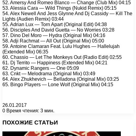
52. Amersy And Romeo Blanco — Change (Club Mix) 04:15
53. Alessia Cara — Wild Things (Nukid Remix) 05:15
54. Alex Newell And Jess Glynne And Dj Cassidy — Kill The
Lights (Audien Remix) 03:44
55. Adrian Lux — Torn Apart (Original Edit) 04:38
56. Disciples And David Guetta — No Worries 03:28
57. Dino Del Moro — Hydra (Original Mix) 04:16
58. Adji Rachmat — All Out (Original Mix) 05:00
59. Antoine Clamaran Feat. Lulu Hughes — Hallelujah
(Extended Mix) 06:35
60. Chassio — Let The Monkeys Out (Radio Edit) 02:55
61. Dj Territo — Happiness (Extended Mix) 04:21
62. Dynamic Rangers — One 05:09
63. Cnkt — Melodrama (Original Mix) 03:49
64. Alex Zhukhevich — Belladona (Original Mix) 03:25
65. Bingo Players — Lone Wolf (Original Mix) 04:15
26.01.2017
0
Время чтения: 3 мин.
Facebook
X
Pinterest
Вконтакте
Одноклассники
Messenger
Messenger
WhatsApp
Telegram
Viber
Печатать
ПОХОЖИЕ СТАТЬИ