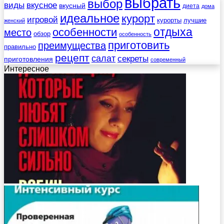
выбрать
выбор
виды
вкусное
вкусный
диета
дома
идеальное
курорт
игровой
курорты
лучшие
женский
отдыха
особенности
место
обзор
особенность
приготовить
преимущества
правильно
рецепт
салат
секреты
приготовления
современный
Интересное