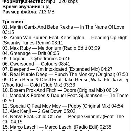
Формат|Качество:
mp3 | 320 kbps
Время звучания:
н|д
Размер файла:
713 MB
Треклист:
01. Martin Garrix And Bebe Rexha — In The Name Of Love
03:15
02. Armin Van Buuren Feat. Kensington — Heading Up High
(Swanky Tunes Remix) 03:11
03. Max Ruby — Meldonium (Radio Edit) 03:09
04. Greenage — Drift 08:05
05. Loquai — Cybertronics 06:46
06. Owersound — Colours 08:41
07. Deepend — I\’m Intoxicated (Extended Mix) 04:27
08. Real Purple Deep — Punch The Monkey (Original) 07:50
09. Dash Berlin & Dbstf Feat. Jake Reese, Waka Flocka & Dj
Whoo Kid — Gold (Club Mix) 03:33
10. Dosem Prok And Fitch — Doors (Original Mix) 06:19
11. Mandal & Forbes & Bauuer Feat. Sj Johnson — Be There
02:50
12. Special Q Feat Moy Moy — Puppy (Original Mix) 04:54
13. Alex Kenji — 2 Get Down 05:02
14. Nervo Feat. Child Of Lov — People Grinnin\’ (Feat. The
Chi 04:15
15. Marco Laschi — Marco Laschi (Radio Edit) 02:35