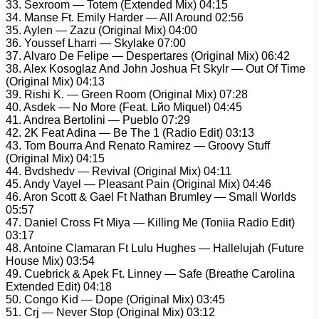
33. Sexroom — Totem (Extended Mix) 04:15
34. Manse Ft. Emily Harder — All Around 02:56
35. Aylen — Zazu (Original Mix) 04:00
36. Youssef Lharri — Skylake 07:00
37. Alvaro De Felipe — Despertares (Original Mix) 06:42
38. Alex Kosoglaz And John Joshua Ft Skylr — Out Of Time
(Original Mix) 04:13
39. Rishi K. — Green Room (Original Mix) 07:28
40. Asdek — No More (Feat. Lйo Miquel) 04:45
41. Andrea Bertolini — Pueblo 07:29
42. 2K Feat Adina — Be The 1 (Radio Edit) 03:13
43. Tom Bourra And Renato Ramirez — Groovy Stuff
(Original Mix) 04:15
44. Bvdshedv — Revival (Original Mix) 04:11
45. Andy Vayel — Pleasant Pain (Original Mix) 04:46
46. Aron Scott & Gael Ft Nathan Brumley — Small Worlds
05:57
47. Daniel Cross Ft Miya — Killing Me (Toniia Radio Edit)
03:17
48. Antoine Clamaran Ft Lulu Hughes — Hallelujah (Future
House Mix) 03:54
49. Cuebrick & Apek Ft. Linney — Safe (Breathe Carolina
Extended Edit) 04:18
50. Congo Kid — Dope (Original Mix) 03:45
51. Crj — Never Stop (Original Mix) 03:12