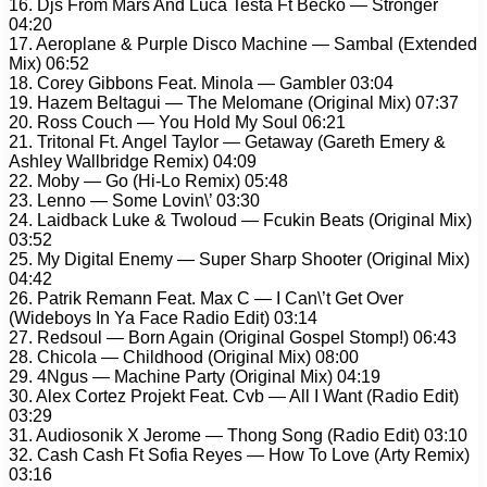
16. Djs From Mars And Luca Testa Ft Becko — Stronger
04:20
17. Aeroplane & Purple Disco Machine — Sambal (Extended
Mix) 06:52
18. Corey Gibbons Feat. Minola — Gambler 03:04
19. Hazem Beltagui — The Melomane (Original Mix) 07:37
20. Ross Couch — You Hold My Soul 06:21
21. Tritonal Ft. Angel Taylor — Getaway (Gareth Emery &
Ashley Wallbridge Remix) 04:09
22. Moby — Go (Hi-Lo Remix) 05:48
23. Lenno — Some Lovin\’ 03:30
24. Laidback Luke & Twoloud — Fcukin Beats (Original Mix)
03:52
25. My Digital Enemy — Super Sharp Shooter (Original Mix)
04:42
26. Patrik Remann Feat. Max C — I Can\’t Get Over
(Wideboys In Ya Face Radio Edit) 03:14
27. Redsoul — Born Again (Original Gospel Stomp!) 06:43
28. Chicola — Childhood (Original Mix) 08:00
29. 4Ngus — Machine Party (Original Mix) 04:19
30. Alex Cortez Projekt Feat. Cvb — All I Want (Radio Edit)
03:29
31. Audiosonik X Jerome — Thong Song (Radio Edit) 03:10
32. Cash Cash Ft Sofia Reyes — How To Love (Arty Remix)
03:16