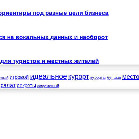
 ориентиры под разные цели бизнеса
тся на вокальных данных и наоборот
для туристов и местных жителей
идеальное
курорт
мест
игровой
курорты
лучшие
нский
салат
секреты
современный