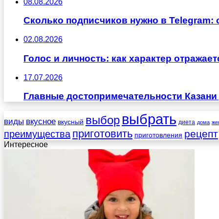
08.08.2026
Сколько подписчиков нужно в Telegram:
02.08.2026
Голос и личность: как характер отражае
17.07.2026
Главные достопримечательности Казани 
выбрать
выбор
виды
вкусное
вкусный
диета
дома
же
приготовить
рецепт
преимущества
приготовления
Интересное