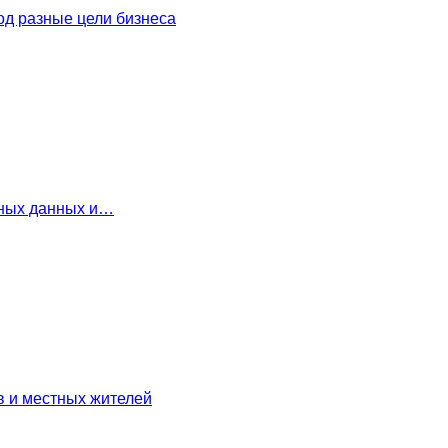
од разные цели бизнеса
льных данных и…
в и местных жителей