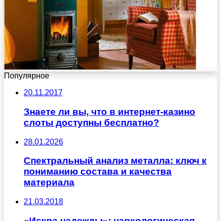
Популярное
20.11.2017
Знаете ли вы, что в интернет-казино
слоты доступны бесплатно?
28.01.2026
Спектральный анализ металла: ключ к
пониманию состава и качества
материала
21.03.2018
«Искра надежды»: наркологическая