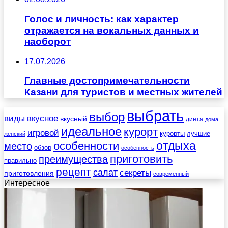
Голос и личность: как характер
отражается на вокальных данных и
наоборот
17.07.2026
Главные достопримечательности
Казани для туристов и местных жителей
выбрать
выбор
виды
вкусное
вкусный
диета
дома
идеальное
курорт
игровой
курорты
лучшие
женский
отдыха
особенности
место
обзор
особенность
приготовить
преимущества
правильно
рецепт
салат
секреты
приготовления
современный
Интересное