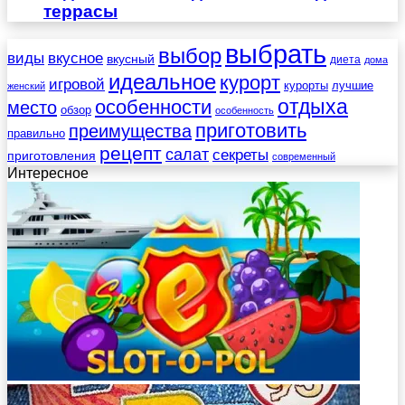
террасы
выбрать
выбор
виды
вкусное
вкусный
диета
дома
идеальное
курорт
игровой
курорты
лучшие
женский
отдыха
особенности
место
обзор
особенность
приготовить
преимущества
правильно
рецепт
салат
секреты
приготовления
современный
Интересное