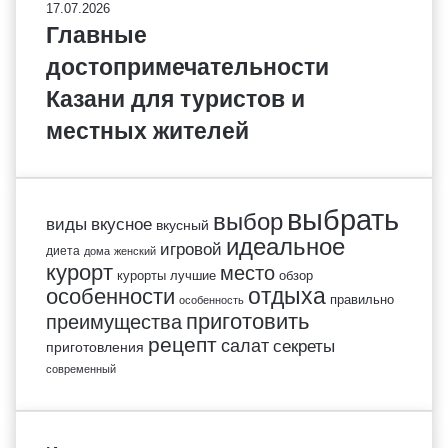
17.07.2026
Главные
достопримечательности
Казани для туристов и
местных жителей
выбрать
выбор
виды
вкусное
вкусный
идеальное
игровой
диета
дома
женский
курорт
место
курорты
лучшие
обзор
отдыха
особенности
правильно
особенность
приготовить
преимущества
рецепт
салат
секреты
приготовления
современный