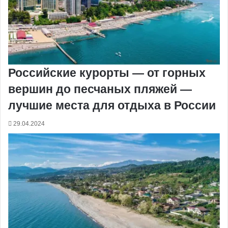
Российские курорты — от горных
вершин до песчаных пляжей —
лучшие места для отдыха в России
29.04.2024