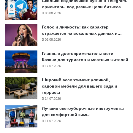
Сколько подписчиков нужно в Telegram:
ориентиры под разные цели бизнеса
08.08.2026
Голос и личность: как характер
отражается на вокальных данных и…
02.08.2026
Главные достопримечательности
Казани для туристов и местных жителей
17.07.2026
Широкий ассортимент уличной,
садовой мебели для вашего сада и
террасы
14.07.2026
Лучшие снегоуборочные инструменты
для комфортной зимы
11.07.2026