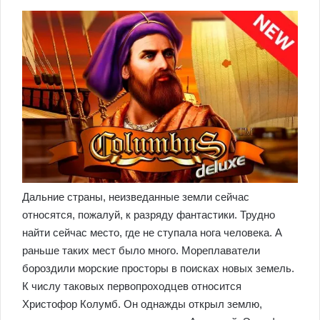
Дальние страны, неизведанные земли сейчас
относятся, пожалуй, к разряду фантастики. Трудно
найти сейчас место, где не ступала нога человека. А
раньше таких мест было много. Мореплаватели
бороздили морские просторы в поисках новых земель.
К числу таковых первопроходцев относится
Христофор Колумб. Он однажды открыл землю,