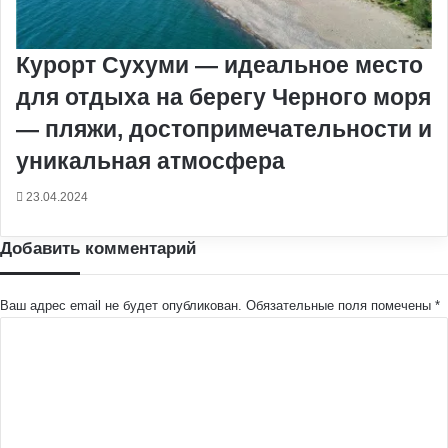
Курорт Сухуми — идеальное место
для отдыха на берегу Черного моря
— пляжи, достопримечательности и
уникальная атмосфера
23.04.2024
Добавить комментарий
Ваш адрес email не будет опубликован.
Обязательные поля помечены
*
К
о
м
м
е
н