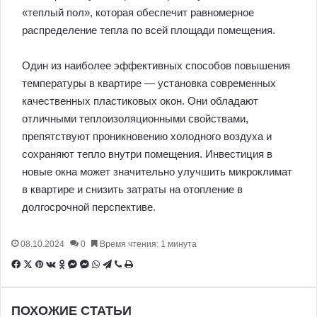
«теплый пол», которая обеспечит равномерное
распределение тепла по всей площади помещения.
Один из наиболее эффективных способов повышения
температуры в квартире — установка современных
качественных пластиковых окон. Они обладают
отличными теплоизоляционными свойствами,
препятствуют проникновению холодного воздуха и
сохраняют тепло внутри помещения. Инвестиция в
новые окна может значительно улучшить микроклимат
в квартире и снизить затраты на отопление в
долгосрочной перспективе.
08.10.2024
0
Время чтения: 1 минута
Facebook
X
Pinterest
Вконтакте
Одноклассники
Messenger
Messenger
WhatsApp
Telegram
Viber
Печатать
ПОХОЖИЕ СТАТЬИ