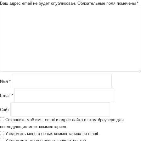
Ваш адрес email не будет опубликован.
Обязательные поля помечены
*
К
о
м
м
е
н
т
а
р
и
й
Имя
*
*
Email
*
Сайт
Сохранить моё имя, email и адрес сайта в этом браузере для
последующих моих комментариев.
Уведомить меня о новых комментариях по email.
Уведомлять меня о новых записях почтой.