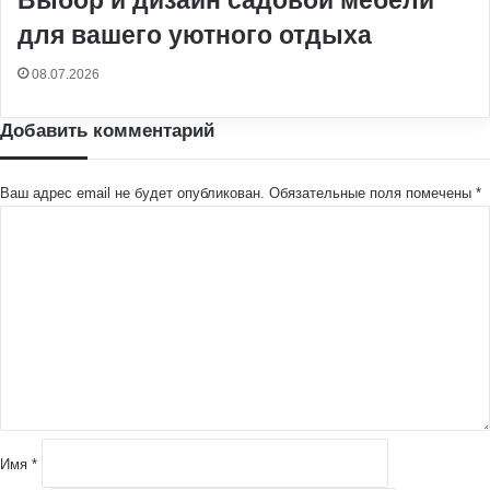
для вашего уютного отдыха
08.07.2026
Добавить комментарий
Ваш адрес email не будет опубликован.
Обязательные поля помечены
*
К
о
м
м
е
н
т
а
р
и
й
Имя
*
*