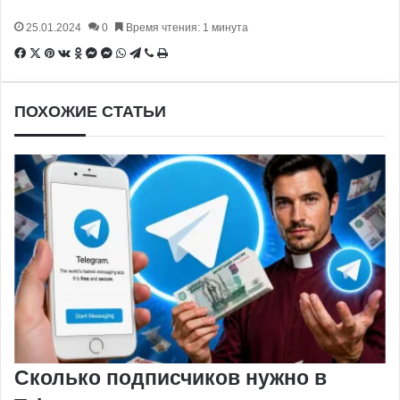
25.01.2024
0
Время чтения: 1 минута
Facebook
X
Pinterest
Вконтакте
Одноклассники
Messenger
Messenger
WhatsApp
Telegram
Viber
Печатать
ПОХОЖИЕ СТАТЬИ
Сколько подписчиков нужно в