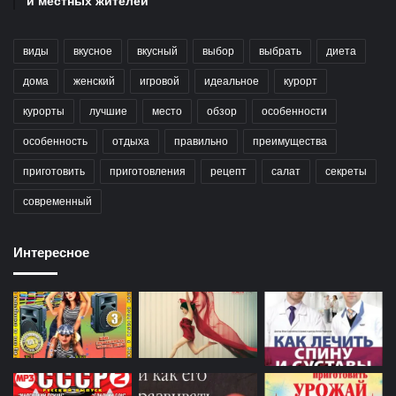
и местных жителей
виды
вкусное
вкусный
выбор
выбрать
диета
дома
женский
игровой
идеальное
курорт
курорты
лучшие
место
обзор
особенности
особенность
отдыха
правильно
преимущества
приготовить
приготовления
рецепт
салат
секреты
современный
Интересное