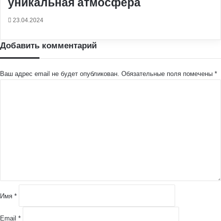
уникальная атмосфера
23.04.2024
Добавить комментарий
Ваш адрес email не будет опубликован.
Обязательные поля помечены
*
К
о
м
м
е
н
т
а
р
и
й
Имя
*
*
Email
*