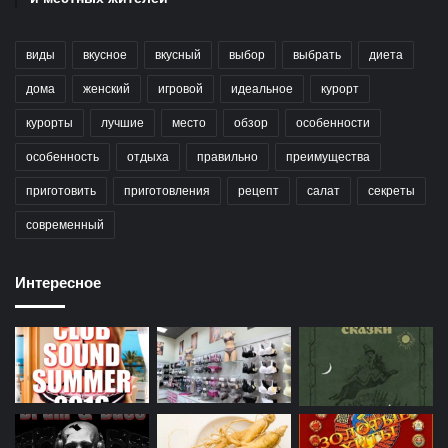
виды
вкусное
вкусный
выбор
выбрать
диета
дома
женский
игровой
идеальное
курорт
курорты
лучшие
место
обзор
особенности
особенность
отдыха
правильно
преимущества
приготовить
приготовления
рецепт
салат
секреты
современный
Интересное