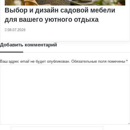
Выбор и дизайн садовой мебели
для вашего уютного отдыха
08.07.2026
Добавить комментарий
Ваш адрес email не будет опубликован.
Обязательные поля помечены
*
К
о
м
м
е
н
т
а
р
и