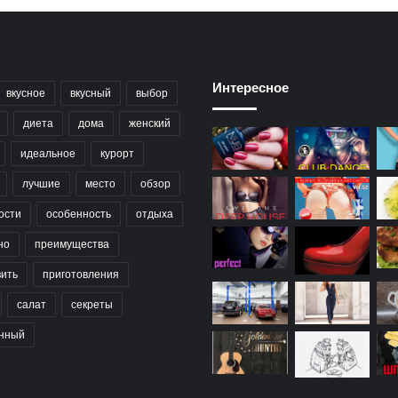
Интересное
вкусное
вкусный
выбор
диета
дома
женский
идеальное
курорт
лучшие
место
обзор
ости
особенность
отдыха
но
преимущества
вить
приготовления
салат
секреты
нный