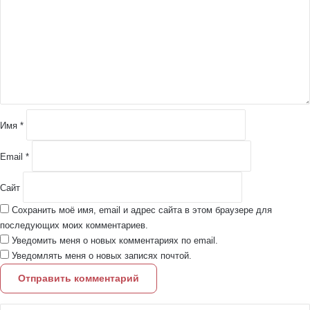
м
е
н
т
а
р
и
й
Имя
*
*
Email
*
Сайт
Сохранить моё имя, email и адрес сайта в этом браузере для
последующих моих комментариев.
Уведомить меня о новых комментариях по email.
Уведомлять меня о новых записях почтой.