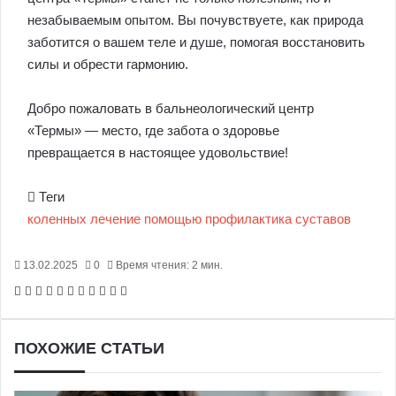
незабываемым опытом. Вы почувствуете, как природа
заботится о вашем теле и душе, помогая восстановить
силы и обрести гармонию.
Добро пожаловать в бальнеологический центр
«Термы» — место, где забота о здоровье
превращается в настоящее удовольствие!
Теги
коленных
лечение
помощью
профилактика
суставов
13.02.2025
0
Время чтения: 2 мин.
Facebook
X
Pinterest
Вконтакте
Одноклассники
Messenger
Messenger
WhatsApp
Telegram
Viber
Печатать
ПОХОЖИЕ СТАТЬИ