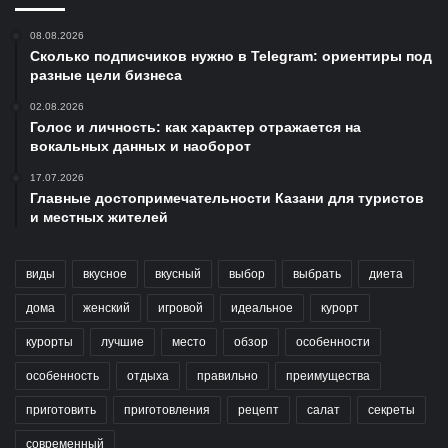
08.08.2026
Сколько подписчиков нужно в Telegram: ориентиры под
разные цели бизнеса
02.08.2026
Голос и личность: как характер отражается на
вокальных данных и наоборот
17.07.2026
Главные достопримечательности Казани для туристов
и местных жителей
виды
вкусное
вкусный
выбор
выбрать
диета
дома
женский
игровой
идеальное
курорт
курорты
лучшие
место
обзор
особенности
особенность
отдыха
правильно
преимущества
приготовить
приготовления
рецепт
салат
секреты
современный