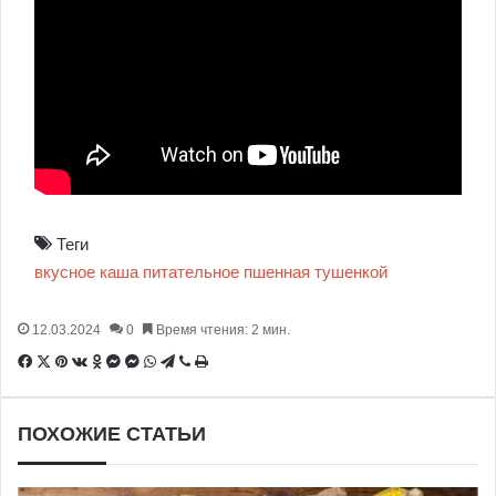
Теги
вкусное
каша
питательное
пшенная
тушенкой
12.03.2024
0
Время чтения: 2 мин.
Facebook
X
Pinterest
Вконтакте
Одноклассники
Messenger
Messenger
WhatsApp
Telegram
Viber
Печатать
ПОХОЖИЕ СТАТЬИ