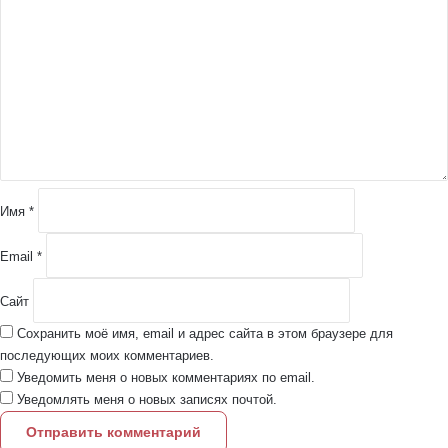
о
м
м
е
н
т
а
р
и
й
Имя
*
*
Email
*
Сайт
Сохранить моё имя, email и адрес сайта в этом браузере для
последующих моих комментариев.
Уведомить меня о новых комментариях по email.
Уведомлять меня о новых записях почтой.