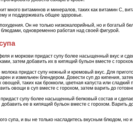
ит много витаминов и минералов, таких как витамин С, вит
ему и поддерживать общее здоровье.
охудения. Он не только низкокалорийный, но и богатый бел
 блюдами, одновременно работая над своей фигурой.
супа
еля и моркови придаст супу более насыщенный вкус и сдел
ами, затем добавить их в кипящий бульон вместе с горохом
молока придаст супу нежный и кремовый вкус. Для пригот
сварен и измельчен блендером. Довести суп до кипения, зате
вощей, таких как брокколи, цветная капуста или сладкий п
вить овощи в суп вместе с горохом, затем варить до готов
придаст супу более насыщенный белковый состав и сделае
 добавить ее в кипящий бульон вместе с горохом. Варить до
ого супа, и вы не только насладитесь вкусным блюдом, но 