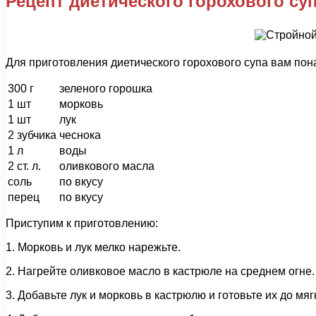
Рецепт диетического горохового су
Для приготовления диетического горохового супа вам по
300 г
зеленого горошка
1 шт
морковь
1 шт
лук
2 зубчика
чеснока
1 л
воды
2 ст. л.
оливкового масла
соль
по вкусу
перец
по вкусу
Приступим к приготовлению:
1. Морковь и лук мелко нарежьте.
2. Нагрейте оливковое масло в кастрюле на среднем огне.
3. Добавьте лук и морковь в кастрюлю и готовьте их до мяг