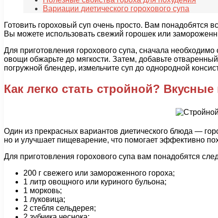
Вариации диетического горохового супа
Готовить гороховый суп очень просто. Вам понадобятся вс
Вы можете использовать свежий горошек или замороженный.
Для приготовления горохового супа, сначала необходимо о
овощи обжарьте до мягкости. Затем, добавьте отваренный 
погружной блендер, измельчите суп до однородной консис
Как легко стать стройной? Вкусные
Один из прекрасных вариантов диетического блюда — горох
но и улучшает пищеварение, что помогает эффективно пох
Для приготовления горохового супа вам понадобятся сл
200 г свежего или замороженного гороха;
1 литр овощного или куриного бульона;
1 морковь;
1 луковица;
2 стебля сельдерея;
2 зубчика чеснока;