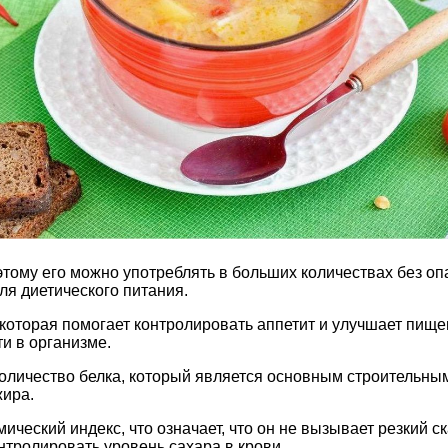
оэтому его можно употреблять в больших количествах без о
ля диетического питания.
, которая помогает контролировать аппетит и улучшает пищ
и в организме.
 количество белка, который является основным строительны
жира.
мический индекс, что означает, что он не вызывает резкий 
тролировать уровень сахара в крови.