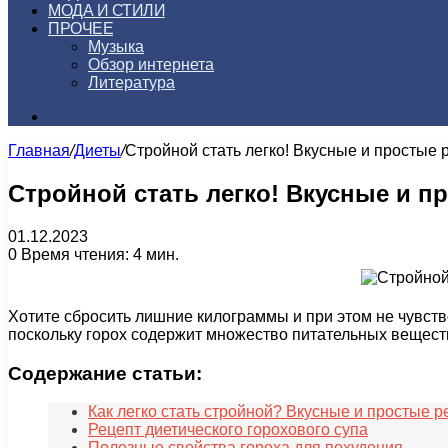
МОДА И СТИЛИ
ПРОЧЕЕ
Музыка
Обзор интернета
Литература
Искать
Главная
/
Диеты
/
Стройной стать легко! Вкусные и простые 
Стройной стать легко! Вкусные и п
01.12.2023
0
Время чтения: 4 мин.
Хотите сбросить лишние килограммы и при этом не чувств
поскольку горох содержит множество питательных веществ
Содержание статьи:
Как легко стать стройной? Вкусные и простые 
Рецепт диетического горохового супа
Полезные свойства гороха для похудения