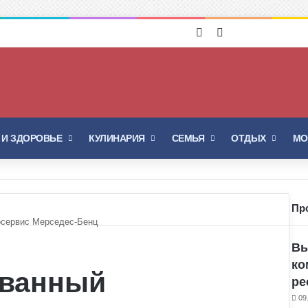
Войти
Switch skin
 И ЗДОРОВЬЕ
КУЛИНАРИЯ
СЕМЬЯ
ОТДЫХ
МО
Пр
осервис Мерседес-Бенц
Вы
ко
ованный
ре
09