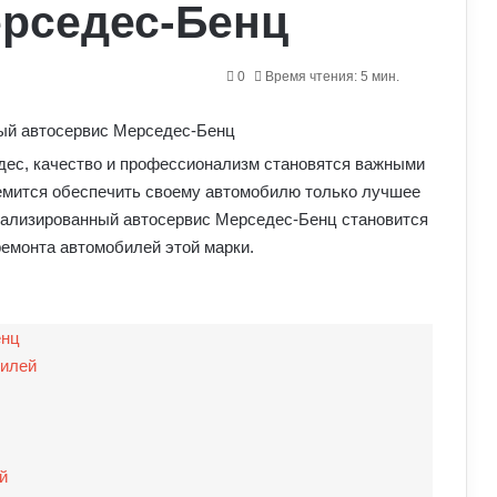
ерседес-Бенц
0
Время чтения: 5 мин.
дес, качество и профессионализм становятся важными
емится обеспечить своему автомобилю только лучшее
иализированный автосервис Мерседес-Бенц становится
емонта автомобилей этой марки.
енц
билей
й