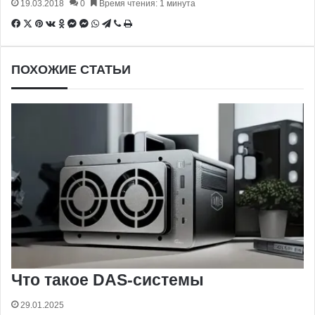
19.03.2018
0
Время чтения: 1 минута
Facebook
X
Pinterest
Вконтакте
Одноклассники
Messenger
Messenger
WhatsApp
Telegram
Viber
Печатать
ПОХОЖИЕ СТАТЬИ
Что такое DAS-системы
29.01.2025