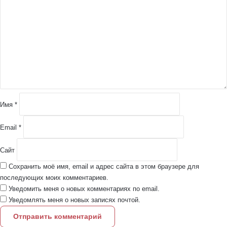
о
м
м
е
н
т
а
р
и
й
Имя
*
*
Email
*
Сайт
Сохранить моё имя, email и адрес сайта в этом браузере для
последующих моих комментариев.
Уведомить меня о новых комментариях по email.
Уведомлять меня о новых записях почтой.