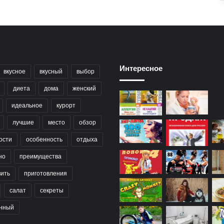
Интересное
вкусное
вкусный
выбор
диета
дома
женский
идеальное
курорт
лучшие
место
обзор
ости
особенность
отдыха
но
преимущества
вить
приготовления
салат
секреты
нный