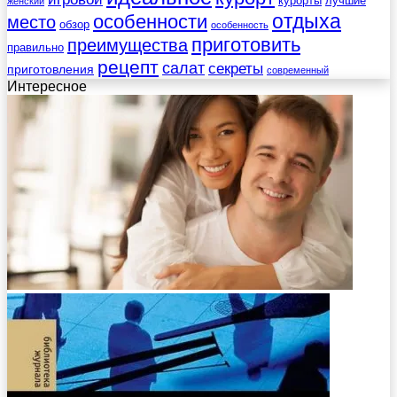
курорты
лучшие
женский
отдыха
особенности
место
обзор
особенность
приготовить
преимущества
правильно
рецепт
салат
секреты
приготовления
современный
Интересное