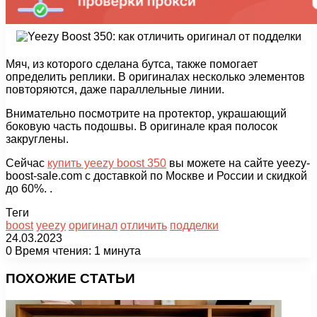
Мяч, из которого сделана бутса, также помогает
определить реплики. В оригиналах несколько элементов
повторяются, даже параллельные линии.
Внимательно посмотрите на протектор, украшающий
боковую часть подошвы. В оригинале края полосок
закруглены.
Сейчас
купить yeezy boost 350
вы можете на сайте yeezy-
boost-sale.com с доставкой по Москве и России и скидкой
до 60%. .
Теги
boost
yeezy
оригинал
отличить
подделки
24.03.2023
0
Время чтения: 1 минута
Facebook
X
Pinterest
Вконтакте
Одноклассники
Messenger
Messenger
WhatsApp
Telegram
Viber
Печатать
ПОХОЖИЕ СТАТЬИ