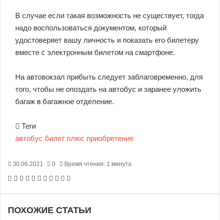
В случае если такая возможность не существует, тогда
надо воспользоваться документом, который
удостоверяет вашу личность и показать его билетеру
вместе с электронным билетом на смартфоне.
На автовокзал прибыть следует заблаговременно, для
того, чтобы не опоздать на автобус и заранее уложить
багаж в багажное отделение.
Теги
автобус
билет
плюс
приобретение
30.06.2021
0
Время чтения: 1 минута
Facebook
X
Pinterest
Вконтакте
Одноклассники
Messenger
Messenger
WhatsApp
Telegram
Viber
Печатать
ПОХОЖИЕ СТАТЬИ