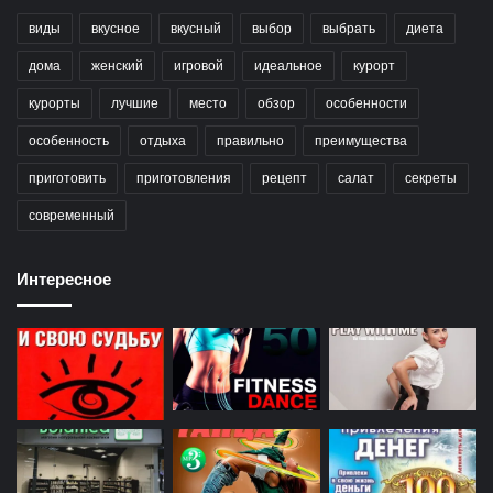
виды
вкусное
вкусный
выбор
выбрать
диета
дома
женский
игровой
идеальное
курорт
курорты
лучшие
место
обзор
особенности
особенность
отдыха
правильно
преимущества
приготовить
приготовления
рецепт
салат
секреты
современный
Интересное