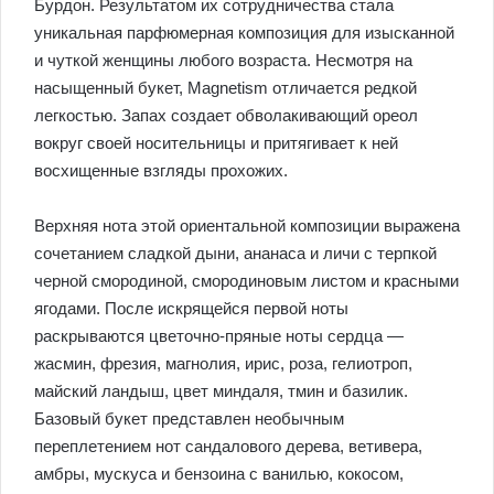
Бурдон. Результатом их сотрудничества стала
уникальная парфюмерная композиция для изысканной
и чуткой женщины любого возраста. Несмотря на
насыщенный букет, Magnetism отличается редкой
легкостью. Запах создает обволакивающий ореол
вокруг своей носительницы и притягивает к ней
восхищенные взгляды прохожих.
Верхняя нота этой ориентальной композиции выражена
сочетанием сладкой дыни, ананаса и личи с терпкой
черной смородиной, смородиновым листом и красными
ягодами. После искрящейся первой ноты
раскрываются цветочно-пряные ноты сердца —
жасмин, фрезия, магнолия, ирис, роза, гелиотроп,
майский ландыш, цвет миндаля, тмин и базилик.
Базовый букет представлен необычным
переплетением нот сандалового дерева, ветивера,
амбры, мускуса и бензоина с ванилью, кокосом,