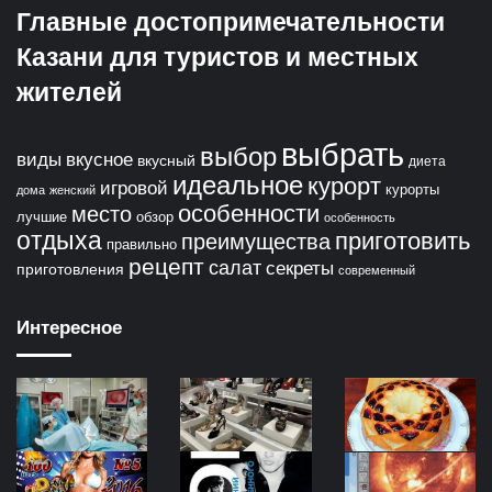
Главные достопримечательности
Казани для туристов и местных
жителей
выбрать
выбор
виды
вкусное
вкусный
диета
идеальное
курорт
игровой
курорты
дома
женский
особенности
место
лучшие
обзор
особенность
отдыха
приготовить
преимущества
правильно
рецепт
салат
секреты
приготовления
современный
Интересное