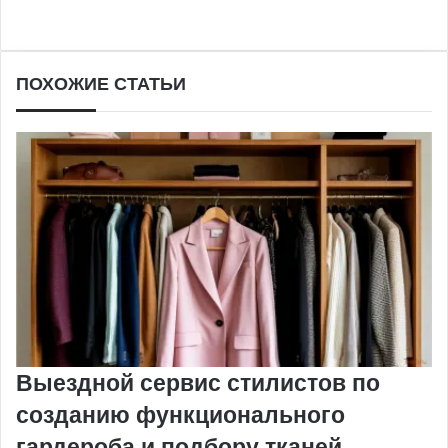
Facebook
X
Pinterest
Вконтакте
Одноклассники
Messenger
Messenger
WhatsApp
Telegram
Viber
Печатать
ПОХОЖИЕ СТАТЬИ
Выездной сервис стилистов по
созданию функционального
гардероба и подбору тканей