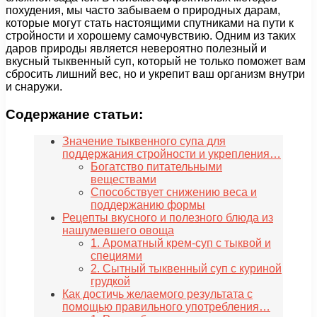
похудения, мы часто забываем о природных дарам,
которые могут стать настоящими спутниками на пути к
стройности и хорошему самочувствию. Одним из таких
даров природы является невероятно полезный и
вкусный тыквенный суп, который не только поможет вам
сбросить лишний вес, но и укрепит ваш организм внутри
и снаружи.
Содержание статьи:
Значение тыквенного супа для
поддержания стройности и укрепления…
Богатство питательными
веществами
Способствует снижению веса и
поддержанию формы
Рецепты вкусного и полезного блюда из
нашумевшего овоща
1. Ароматный крем-суп с тыквой и
специями
2. Сытный тыквенный суп с куриной
грудкой
Как достичь желаемого результата с
помощью правильного употребления…