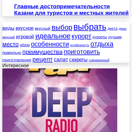
Главные достопримечательности
Казани для туристов и местных жителей
выбрать
выбор
виды
вкусное
вкусный
диета
дома
идеальное
курорт
игровой
курорты
лучшие
женский
отдыха
особенности
место
обзор
особенность
приготовить
преимущества
правильно
рецепт
салат
секреты
приготовления
современный
Интересное