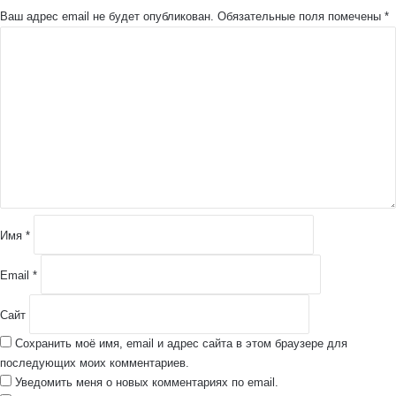
Ваш адрес email не будет опубликован.
Обязательные поля помечены
*
К
о
м
м
е
н
т
а
р
и
й
Имя
*
*
Email
*
Сайт
Сохранить моё имя, email и адрес сайта в этом браузере для
последующих моих комментариев.
Уведомить меня о новых комментариях по email.