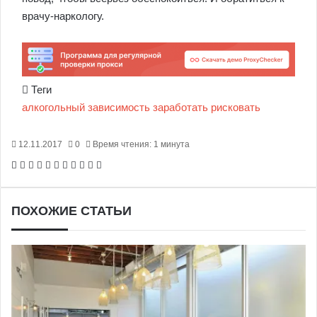
врачу-наркологу.
Теги
алкогольный
зависимость
заработать
рисковать
12.11.2017
0
Время чтения: 1 минута
Facebook
X
Pinterest
Вконтакте
Одноклассники
Messenger
Messenger
WhatsApp
Telegram
Viber
Печатать
ПОХОЖИЕ СТАТЬИ