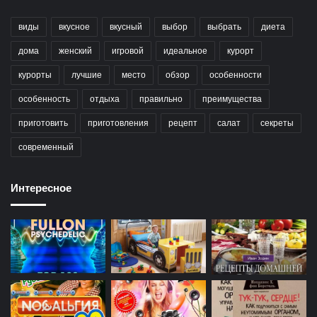
виды
вкусное
вкусный
выбор
выбрать
диета
дома
женский
игровой
идеальное
курорт
курорты
лучшие
место
обзор
особенности
особенность
отдыха
правильно
преимущества
приготовить
приготовления
рецепт
салат
секреты
современный
Интересное