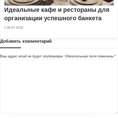
Идеальные кафе и рестораны для
организации успешного банкета
08.07.2026
Добавить комментарий
Ваш адрес email не будет опубликован.
Обязательные поля помечены
*
К
о
м
м
е
н
т
а
р
и