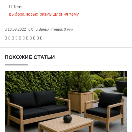
Теги
выбора
новых
размышления
тему
16.08.2022
0
Время чтения: 3 мин.
Facebook
X
Pinterest
Вконтакте
Одноклассники
Messenger
Messenger
WhatsApp
Telegram
Viber
Печатать
ПОХОЖИЕ СТАТЬИ