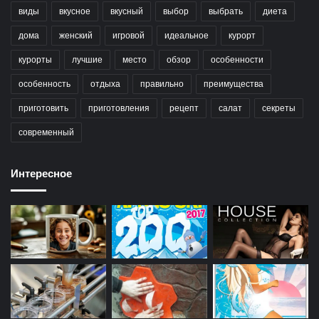
виды
вкусное
вкусный
выбор
выбрать
диета
дома
женский
игровой
идеальное
курорт
курорты
лучшие
место
обзор
особенности
особенность
отдыха
правильно
преимущества
приготовить
приготовления
рецепт
салат
секреты
современный
Интересное