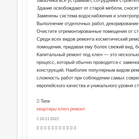
заказчика все устраивает, сотрудники строите
Здание освобождают от старой мебели, сносят
Заменены система водоснабжения и электропро
Выполнение отделочных работ, декорирование с
Очистите отремонтированные помещения от ст
Среди всех видов ремонта косметический рем
помещения, придавая ему более свежий вид, 
Капитальный ремонт под ключ — это нескольк
процесс, который обычно проводится с замен
конструкций. Наиболее популярным видом ремо
сложность работ при соблюдении самых совре
европейского качества и уникального уровня с
Теги
квартиры
ключ
ремонт
18.11.2022
Facebook
X
Pinterest
Вконтакте
Одноклассники
Messenger
Messenger
WhatsApp
Telegram
Viber
Печатать