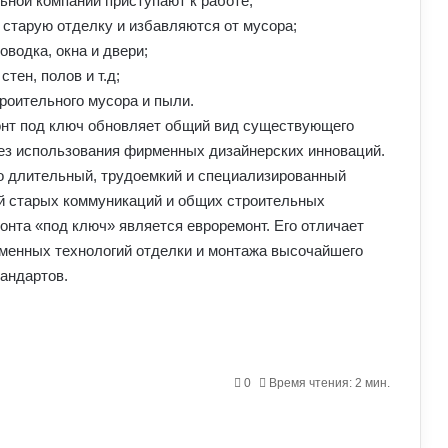
льной компании приступают к работе;
 старую отделку и избавляются от мусора;
водка, окна и двери;
тен, полов и т.д;
роительного мусора и пыли.
онт под ключ обновляет общий вид существующего
без использования фирменных дизайнерских инноваций.
о длительный, трудоемкий и специализированный
ой старых коммуникаций и общих строительных
нта «под ключ» является евроремонт. Его отличает
менных технологий отделки и монтажа высочайшего
тандартов.
0
Время чтения: 2 мин.