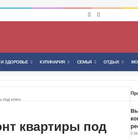
Войти
Switch skin
 И ЗДОРОВЬЕ
КУЛИНАРИЯ
СЕМЬЯ
ОТДЫХ
МО
Пр
ры под ключ
Вы
ко
онт квартиры под
ре
09