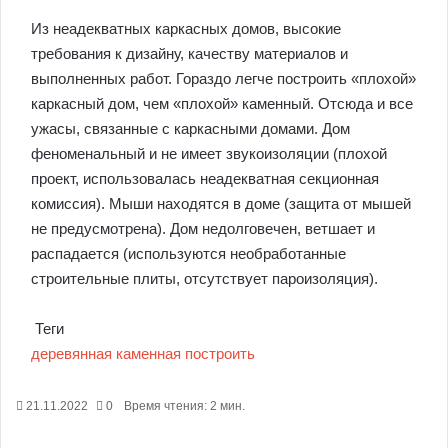
Из неадекватных каркасных домов, высокие
требования к дизайну, качеству материалов и
выполненных работ. Гораздо легче построить «плохой»
каркасный дом, чем «плохой» каменный. Отсюда и все
ужасы, связанные с каркасными домами. Дом
феноменальный и не имеет звукоизоляции (плохой
проект, использовалась неадекватная секционная
комиссия). Мыши находятся в доме (защита от мышей
не предусмотрена). Дом недолговечен, ветшает и
распадается (используются необработанные
строительные плиты, отсутствует пароизоляция).
Теги
деревянная
каменная
построить
21.11.2022
0
Время чтения: 2 мин.
Facebook
X
Pinterest
Вконтакте
Одноклассники
Messenger
Messenger
WhatsApp
Telegram
Viber
Печатать