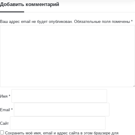
Добавить комментарий
Ваш адрес email не будет опубликован.
Обязательные поля помечены
*
К
о
м
м
е
н
т
а
р
и
й
Имя
*
*
Email
*
Сайт
Сохранить моё имя, email и адрес сайта в этом браузере для