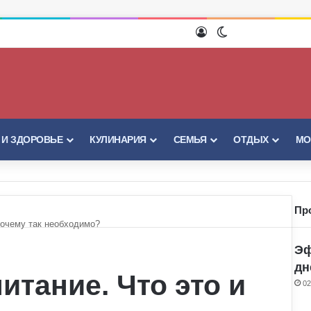
Войти
Switch skin
 И ЗДОРОВЬЕ
КУЛИНАРИЯ
СЕМЬЯ
ОТДЫХ
МО
Пр
почему так необходимо?
Эф
дн
итание. Что это и
02