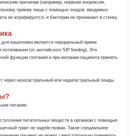
рическим причинам (например, нервная анорексия,
ельному приему пищи с помощью зондов, вводимых
кта не атрофируется, и бактерии не проникают в стенку
ика
 для кишечника является пероральный прием
отягивания (от английского SIP feeding). Это
очей функции глотания и при желании пациента принять
ст через назогастральный или надигастральный зонды.
вы?
ное питание.
оступления питательных веществ в организм с помощью
шечный тракт не задействован. Такое специальное
 причинам пациент не может самостоятельно принимать