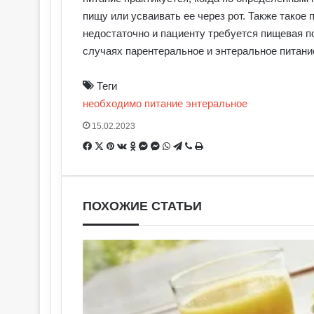
пищу или усваивать ее через рот. Также такое 
недостаточно и пациенту требуется пищевая п
случаях парентеральное и энтеральное питани
Теги
необходимо
питание
энтеральное
15.02.2023
Facebook
X
Pinterest
Вконтакте
Одноклассники
Messenger
Messenger
WhatsApp
Telegram
Viber
Печатать
ПОХОЖИЕ СТАТЬИ