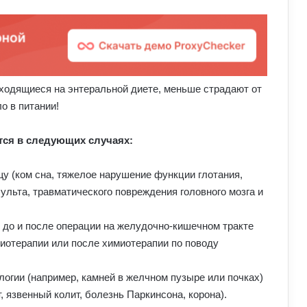
ходящиеся на энтеральной диете, меньше страдают от
о в питании!
тся в следующих случаях:
у (ком сна, тяжелое нарушение функции глотания,
ульта, травматического повреждения головного мозга и
до и после операции на желудочно-кишечном тракте
миотерапии или после химиотерапии по поводу
логии (например, камней в желчном пузыре или почках)
, язвенный колит, болезнь Паркинсона, корона).