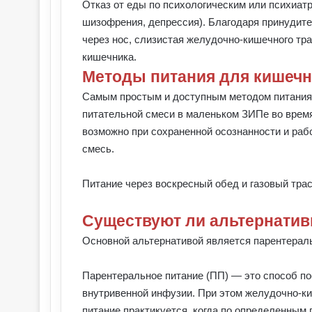
Отказ от еды по психологическим или психиат
шизофрения, депрессия). Благодаря принудит
через нос, слизистая желудочно-кишечного тра
кишечника.
Методы питания для кишечн
Самым простым и доступным методом питания
питательной смеси в маленьком ЗИПе во время п
возможно при сохраненной осознанности и раб
смесь.
Питание через воскресный обед и газовый тра
Существуют ли альтернати
Основной альтернативой является парентераль
Парентеральное питание (ПП) — это способ п
внутривенной инфузии. При этом желудочно-ки
питание практикуется, когда по определенным