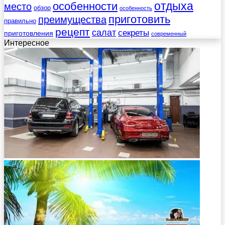
отдыха
особенности
место
обзор
особенность
приготовить
преимущества
правильно
рецепт
салат
секреты
приготовления
современный
Интересное