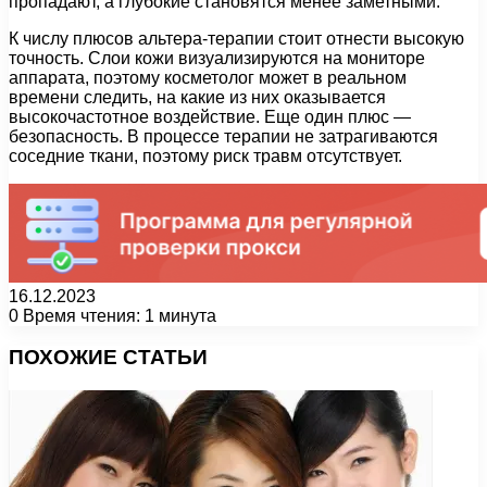
пропадают, а глубокие становятся менее заметными.
К числу плюсов альтера-терапии стоит отнести высокую
точность. Слои кожи визуализируются на мониторе
аппарата, поэтому косметолог может в реальном
времени следить, на какие из них оказывается
высокочастотное воздействие. Еще один плюс —
безопасность. В процессе терапии не затрагиваются
соседние ткани, поэтому риск травм отсутствует.
16.12.2023
0
Время чтения: 1 минута
Facebook
X
Pinterest
Вконтакте
Одноклассники
Messenger
Messenger
WhatsApp
Telegram
Viber
Печатать
ПОХОЖИЕ СТАТЬИ