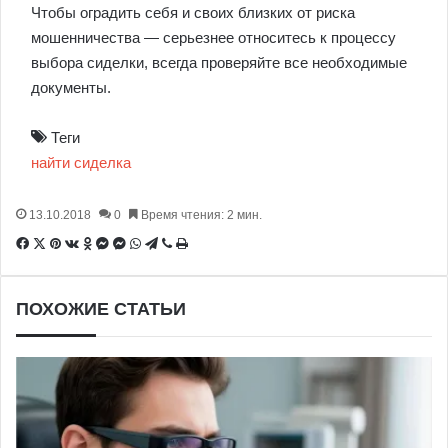
Чтобы оградить себя и своих близких от риска
мошенничества — серьезнее относитесь к процессу
выбора сиделки, всегда проверяйте все необходимые
документы.
Теги
найти
сиделка
13.10.2018
0
Время чтения: 2 мин.
Facebook
X
Pinterest
Вконтакте
Одноклассники
Messenger
Messenger
WhatsApp
Telegram
Viber
Печатать
ПОХОЖИЕ СТАТЬИ