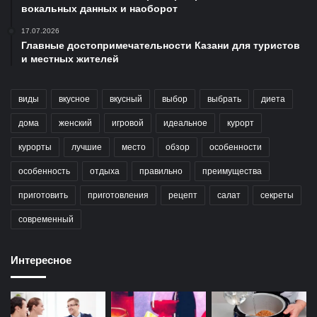
вокальных данных и наоборот
17.07.2026
Главные достопримечательности Казани для туристов
и местных жителей
виды
вкусное
вкусный
выбор
выбрать
диета
дома
женский
игровой
идеальное
курорт
курорты
лучшие
место
обзор
особенности
особенность
отдыха
правильно
преимущества
приготовить
приготовления
рецепт
салат
секреты
современный
Интересное