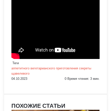
Теги
аппетитного
вегетарианского
приготовления
секреты
щавелевого
04.10.2023
0
Время чтения: 3 мин.
Facebook
X
Pinterest
Вконтакте
Одноклассники
Messenger
Messenger
WhatsApp
Telegram
Viber
Печатать
ПОХОЖИЕ СТАТЬИ