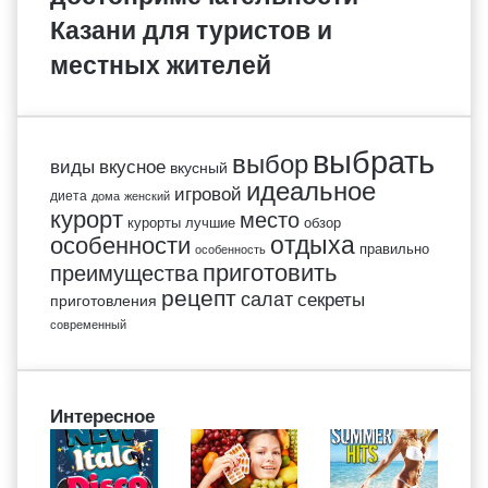
Казани для туристов и
местных жителей
выбрать
выбор
виды
вкусное
вкусный
идеальное
игровой
диета
дома
женский
курорт
место
курорты
лучшие
обзор
отдыха
особенности
правильно
особенность
приготовить
преимущества
рецепт
салат
секреты
приготовления
современный
Интересное