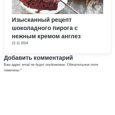
Изысканный рецепт
шоколадного пирога с
нежным кремом англез
22.11.2024
Добавить комментарий
Ваш адрес email не будет опубликован.
Обязательные поля
помечены
*
К
о
м
м
е
н
т