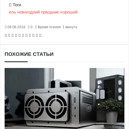
Теги
ель
новогодний
праздник
хороший
08.08.2018
0
Время чтения: 1 минута
Facebook
X
Pinterest
Вконтакте
Одноклассники
Messenger
Messenger
WhatsApp
Telegram
Viber
Печатать
ПОХОЖИЕ СТАТЬИ