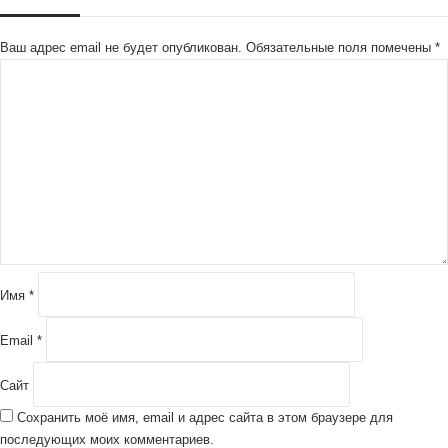
Ваш адрес email не будет опубликован.
Обязательные поля помечены
*
К
о
м
м
е
н
т
а
р
и
й
Имя
*
*
Email
*
Сайт
Сохранить моё имя, email и адрес сайта в этом браузере для
последующих моих комментариев.