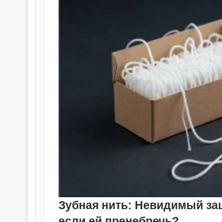
Зубная нить: Невидимый защ
если ей пренебречь?