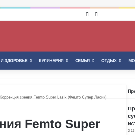
Войти
Switch skin
 И ЗДОРОВЬЕ
КУЛИНАРИЯ
СЕМЬЯ
ОТДЫХ
МО
Пр
Коррекция зрения Femto Super Lasik (Фемто Супер Ласик)
Пр
су
ния Femto Super
ис
13