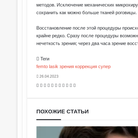
методов. Исключение механических микрохирур
сохранить как можно больше тканей роговицы.
Восстановление после этой процедуры происх
крайне редко. Сразу после процедуры возможн
нечеткость зрения; через два часа зрение вос
Теги
femto
lasik
зрения
коррекция
супер
26.04.2023
Facebook
X
Pinterest
Вконтакте
Одноклассники
Messenger
Messenger
WhatsApp
Telegram
Viber
Печатать
ПОХОЖИЕ СТАТЬИ