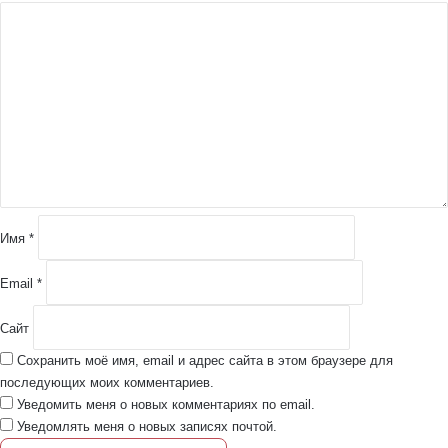
К
о
м
м
е
н
т
а
р
и
й
Имя
*
*
Email
*
Сайт
Сохранить моё имя, email и адрес сайта в этом браузере для
последующих моих комментариев.
Уведомить меня о новых комментариях по email.
Уведомлять меня о новых записях почтой.