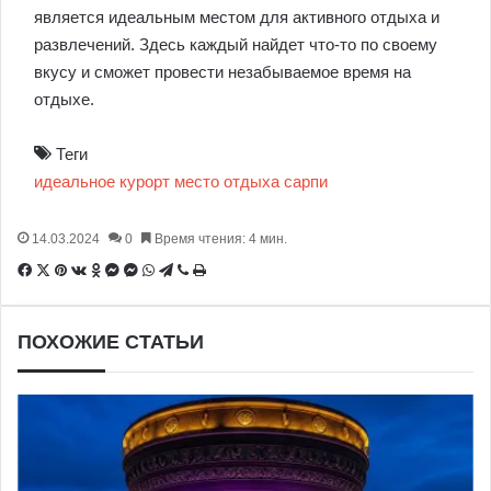
является идеальным местом для активного отдыха и
развлечений. Здесь каждый найдет что-то по своему
вкусу и сможет провести незабываемое время на
отдыхе.
Теги
идеальное
курорт
место
отдыха
сарпи
14.03.2024
0
Время чтения: 4 мин.
Facebook
X
Pinterest
Вконтакте
Одноклассники
Messenger
Messenger
WhatsApp
Telegram
Viber
Печатать
ПОХОЖИЕ СТАТЬИ