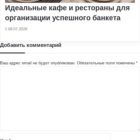
Идеальные кафе и рестораны для
организации успешного банкета
08.07.2026
Добавить комментарий
Ваш адрес email не будет опубликован.
Обязательные поля помечены
*
К
о
м
м
е
н
т
а
р
и
й