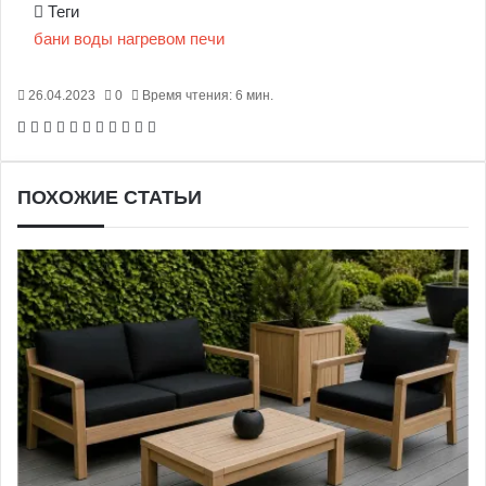
Теги
бани
воды
нагревом
печи
26.04.2023
0
Время чтения: 6 мин.
Facebook
X
Pinterest
Вконтакте
Одноклассники
Messenger
Messenger
WhatsApp
Telegram
Viber
Печатать
ПОХОЖИЕ СТАТЬИ