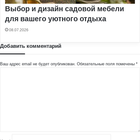
Выбор и дизайн садовой мебели
для вашего уютного отдыха
08.07.2026
Добавить комментарий
Ваш адрес email не будет опубликован.
Обязательные поля помечены
*
К
о
м
м
е
н
т
а
р
и
й