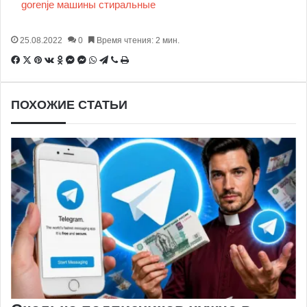
gorenje
машины
стиральные
25.08.2022
0
Время чтения: 2 мин.
Facebook
X
Pinterest
Вконтакте
Одноклассники
Messenger
Messenger
WhatsApp
Telegram
Viber
Печатать
ПОХОЖИЕ СТАТЬИ