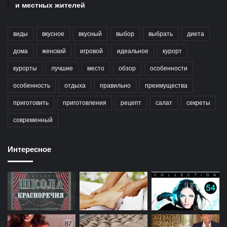
и местных жителей
виды
вкусное
вкусный
выбор
выбрать
диета
дома
женский
игровой
идеальное
курорт
курорты
лучшие
место
обзор
особенности
особенность
отдыха
правильно
преимущества
приготовить
приготовления
рецепт
салат
секреты
современный
Интересное