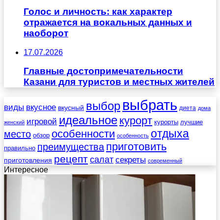
Голос и личность: как характер
отражается на вокальных данных и
наоборот
17.07.2026
Главные достопримечательности
Казани для туристов и местных жителей
выбрать
выбор
виды
вкусное
вкусный
диета
дома
идеальное
курорт
игровой
курорты
лучшие
женский
отдыха
особенности
место
обзор
особенность
приготовить
преимущества
правильно
рецепт
салат
секреты
приготовления
современный
Интересное